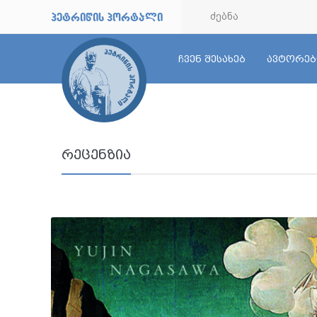
petriwis portali
ჩვენ შესახებ
ავტორებ
რეცენზია