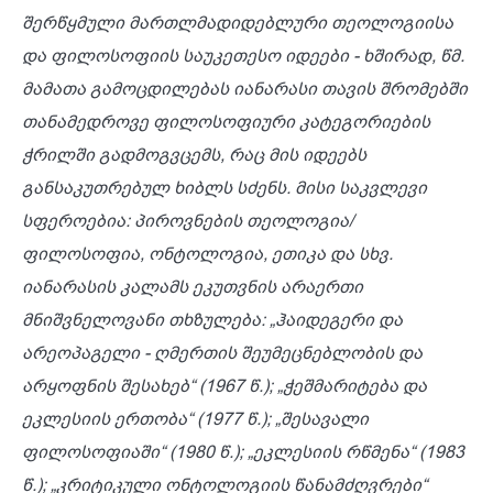
შერწყმული
მართლმადიდებლური
თეოლოგიისა
და
ფილოსოფიის
საუკეთესო
იდეები
-
ხშირად
,
წმ
.
მამათა
გამოცდილებას
იანარასი
თავის
შრომებში
თანამედროვე
ფილოსოფიური
კატეგორიების
ჭრილში
გადმოგვცემს
,
რაც
მის
იდეებს
განსაკუთრებულ
ხიბლს
ს
ძენს
.
მისი
საკვლევი
სფეროებია
:
პიროვნების
თეოლოგია
/
ფილოსოფია
,
ონტოლოგია
,
ეთიკა
და
სხვ
.
იანარასის
კალამს
ეკუთვნის
არაერთი
მნიშვნელოვანი
თხზულება
: „
ჰაიდეგერი
და
არეოპაგელი
-
ღმერთის
შეუმეცნებლობის
და
არყოფნის
შესახებ
“ (1967
წ
.); „
ჭეშმარიტება
და
ეკლესიის
ერთობა
“ (1977
წ
.); „
შესავალი
ფილოსოფიაში
“ (1980
წ
.); „
ეკლესიის
რწმენა
“ (1983
წ
.); „
კრიტიკული
ონტოლოგიის
წანამძღვრები
“