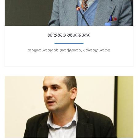
ჰელმუტ შნაიდერი
ფილოსოფიის დოქტორი, პროფესორი