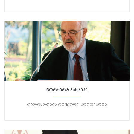
ნორბერტ ვასცეკი
ფილოსოფიის დოქტორი, პროფესორი