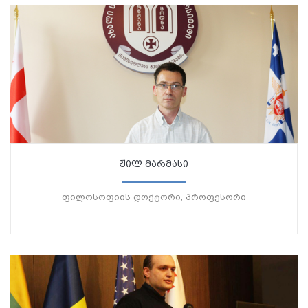
ჟილ მარმასი
ფილოსოფიის დოქტორი, პროფესორი