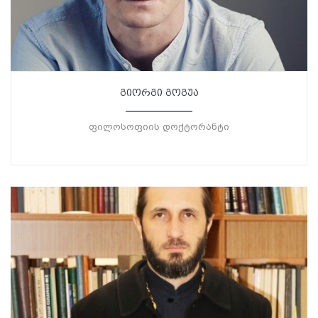
გიორგი გოგუა
ფილოსოფიის დოქტორანტი