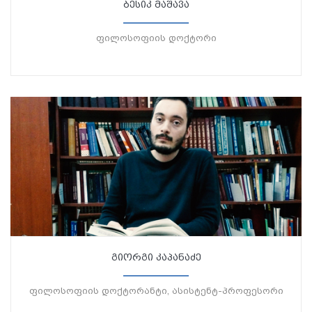
ბესიკ მაშავა
ფილოსოფიის დოქტორი
გიორგი კაპანაძე
ფილოსოფიის დოქტორანტი, ასისტენტ-პროფესორი