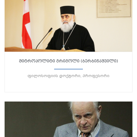
მიტროპოლიტი გრიგოლი (ბერბიჭაშვილი)
ფილოსოფიის დოქტორი, პროფესორი